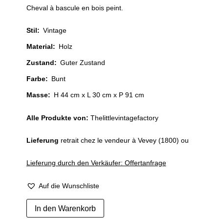
Cheval à bascule en bois peint.
Stil
:
Vintage
Material
:
Holz
Zustand
:
Guter Zustand
Farbe
:
Bunt
Masse:
H 44 cm x L 30 cm x P 91 cm
Alle Produkte von:
Thelittlevintagefactory
Lieferung
retrait chez le vendeur à Vevey (1800) ou
Lieferung durch den Verkäufer: Offertanfrage
Auf die Wunschliste
Cheval
In den Warenkorb
à