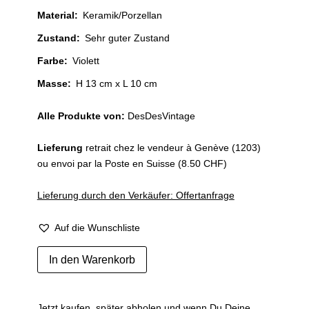
Material
:
Keramik/Porzellan
Zustand
:
Sehr guter Zustand
Farbe
:
Violett
Masse:
H 13 cm x L 10 cm
Alle Produkte von:
DesDesVintage
Lieferung
retrait chez le vendeur à Genève (1203)
ou envoi par la Poste en Suisse (8.50 CHF)
Lieferung durch den Verkäufer: Offertanfrage
Auf die Wunschliste
Rare
In den Warenkorb
vintage
artist
MBFA
Jetzt kaufen, später abholen und wenn Du Deine