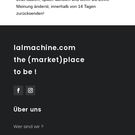
Pornic
Meinung änderst, innerhalb von 14 Tagen
French
zurücksenden!
glaze
ceramic
jug
Menge
lalmachine.com
the (market)place
to be !
Über uns
Wer sind wir ?