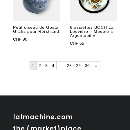
Petit oiseau de Gösta
6 assiettes BOCH La
Grähs pour Rörstrand
Louvière – Modèle «
Argenteuil »
CHF
90
CHF
65
1
2
3
4
…
28
29
30
→
lalmachine.com
the (market)place