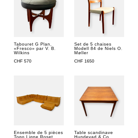
Tabouret G Plan,
Set de 5 chaises
«Fresco» par V. B.
Modell 84 de Niels O.
Wilkins
Møller
CHF
570
CHF
1650
Ensemble de 5 pièces
Table scandinave
Togo Ligne Roset
Hundevad & Co