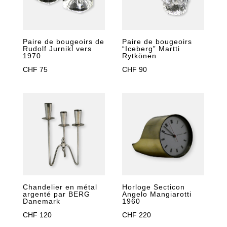
Paire de bougeoirs de
Paire de bougeoirs
Rudolf Jurnikl vers
“Iceberg” Martti
1970
Rytkönen
CHF
75
CHF
90
Chandelier en métal
Horloge Secticon
argenté par BERG
Angelo Mangiarotti
Danemark
1960
CHF
120
CHF
220