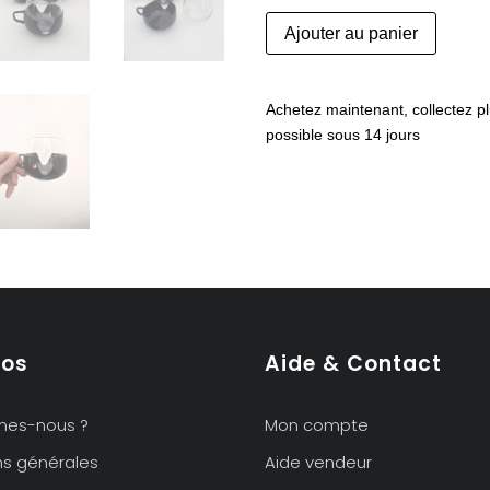
quantité
Ajouter au panier
de
Ensemble
de
Achetez maintenant, collectez pl
6
possible sous 14 jours
tasses
vintage
1970,
Holland
pos
Aide & Contact
mes-nous ?
Mon compte
ns générales
Aide vendeur