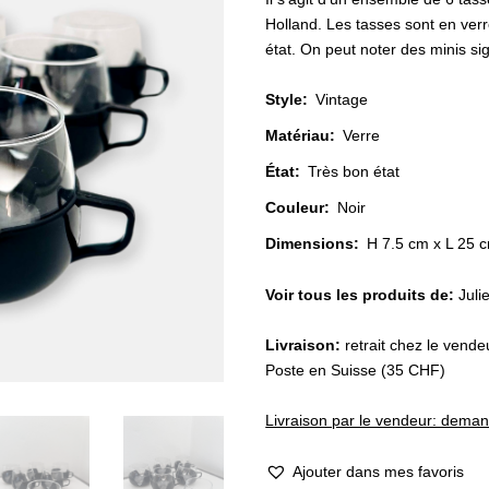
Holland. Les tasses sont en verre
état. On peut noter des minis si
Style
:
Vintage
Matériau
:
Verre
État
:
Très bon état
Couleur
:
Noir
Dimensions:
H 7.5 cm x L 25 
Voir tous les produits de:
Juli
Livraison:
retrait chez le vend
Poste en Suisse (35 CHF)
Livraison par le vendeur: dema
Ajouter dans mes favoris