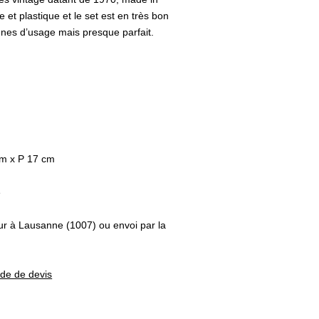
 et plastique et le set est en très bon
gnes d’usage mais presque parfait.
cm x P 17 cm
e
eur à Lausanne (1007) ou envoi par la
nde de devis