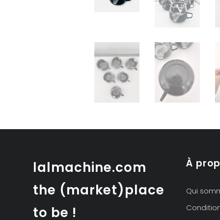
À pro
lalmachine.com
the (market)place
Qui som
Conditio
to be !