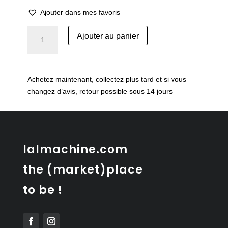
Ajouter dans mes favoris
quantité
Ajouter au panier
de
Pichet
vintage
suédois
Achetez maintenant, collectez plus tard et si vous
Rörstrand
changez d’avis, retour possible sous 14 jours
lalmachine.com
the (market)place
to be !