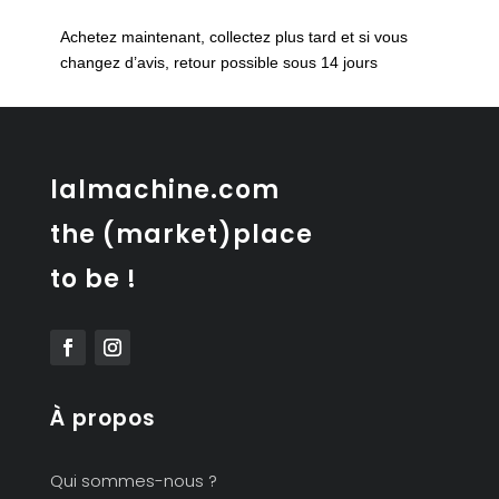
de
Achetez maintenant, collectez plus tard et si vous
table
changez d’avis, retour possible sous 14 jours
Rosenthal
vintage
lalmachine.com
the (market)place
to be !
À propos
Qui sommes-nous ?