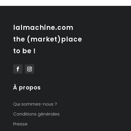
brutaliste
»
des
années
lalmachine.com
60
the (market)place
to be !
À propos
Qui sommes-nous ?
Conditions générales
Presse