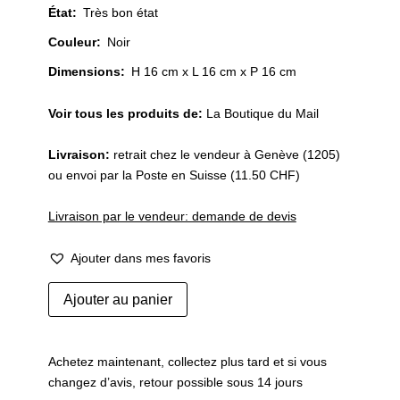
État
:
Très bon état
Couleur
:
Noir
Dimensions:
H 16 cm x L 16 cm x P 16 cm
Voir tous les produits de:
La Boutique du Mail
Livraison:
retrait chez le vendeur à Genève (1205)
ou envoi par la Poste en Suisse (11.50 CHF)
Livraison par le vendeur: demande de devis
Ajouter dans mes favoris
quantité
Ajouter au panier
de
Chandelier
de
Achetez maintenant, collectez plus tard et si vous
style
changez d’avis, retour possible sous 14 jours
«