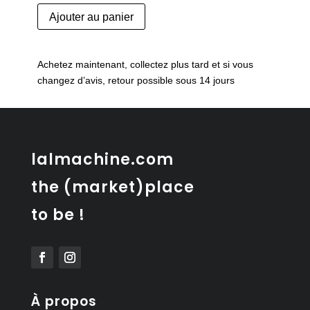
quantité
Ajouter au panier
de
Porte-
revues
Achetez maintenant, collectez plus tard et si vous
brutaliste
changez d’avis, retour possible sous 14 jours
lalmachine.com
the (market)place
to be !
À propos