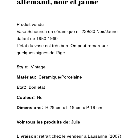
allemand, noir et jaune
Le
Le
prix
prix
Produit vendu
initial
actuel
Vase Scheurich en céramique n° 239/30 Noir/Jaune
était :
est :
datant de 1950-1960.
CHF 60.
CHF 50.
L’état du vase est très bon. On peut remarquer
quelques signes de l’âge.
Style
:
Vintage
Matériau
:
Céramique/Porcelaine
État
:
Bon état
Couleur
:
Noir
Dimensions:
H 29 cm x L 19 cm x P 19 cm
Voir tous les produits de:
Julie
Livraison:
retrait chez le vendeur à Lausanne (1007)