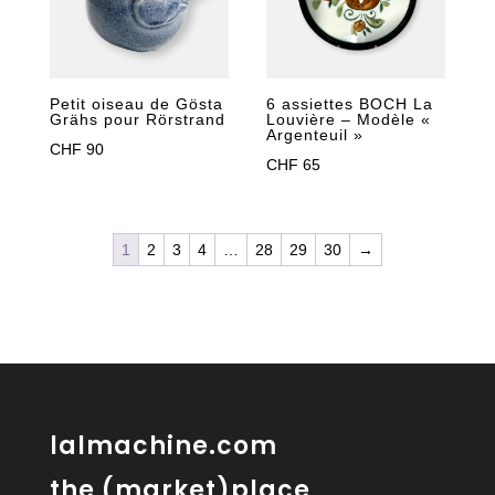
Petit oiseau de Gösta
6 assiettes BOCH La
Grähs pour Rörstrand
Louvière – Modèle «
Argenteuil »
CHF
90
CHF
65
1
2
3
4
…
28
29
30
→
lalmachine.com
the (market)place