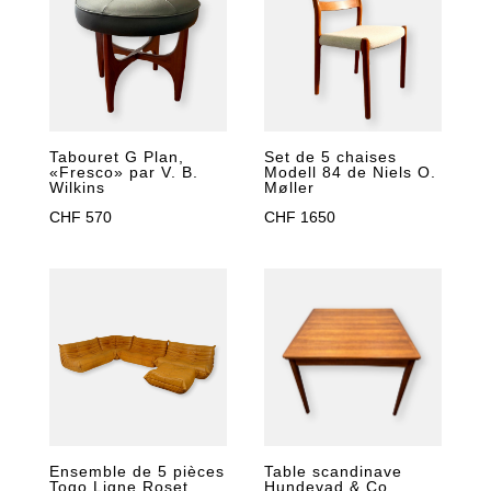
Tabouret G Plan,
Set de 5 chaises
«Fresco» par V. B.
Modell 84 de Niels O.
Wilkins
Møller
CHF
570
CHF
1650
Ensemble de 5 pièces
Table scandinave
Togo Ligne Roset
Hundevad & Co