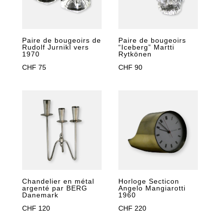
Paire de bougeoirs de
Paire de bougeoirs
Rudolf Jurnikl vers
“Iceberg” Martti
1970
Rytkönen
CHF
75
CHF
90
Chandelier en métal
Horloge Secticon
argenté par BERG
Angelo Mangiarotti
Danemark
1960
CHF
120
CHF
220