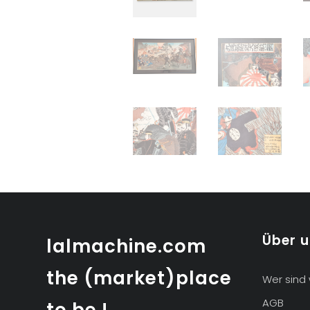
Über 
lalmachine.com
the (market)place
Wer sind 
AGB