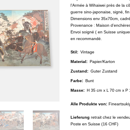
l’Armée à Wihaiwei près de la côt
guerre sino-japonaise, signé, fi
Dimensions env 35x70cm, cadré
Provenance : Maison d’enchère
Envoi soigné ( en Suisse uniqu
en recommandé.
Stil
:
Vintage
Material
:
Papier/Karton
Zustand
:
Guter Zustand
Farbe
:
Bunt
Masse:
H 35 cm x L 70 cm x P
Alle Produkte von:
Fineartsuki
Lieferung
retrait chez le vende
Poste en Suisse (16 CHF)