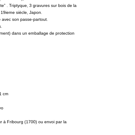
e” . Triptyque, 3 gravures sur bois de la
n 19ieme siècle, Japon.
 avec son passe-partout.
s.
ement) dans un emballage de protection
 1 cm
yo
ur à Fribourg (1700) ou envoi par la