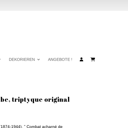
DEKORIEREN
ANGEBOTE !
e, triptyque original
874-1944), ” Combat acharné de