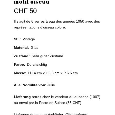
motif oiseau
CHF
50
Il s’agit de 6 verres à eau des années 1950 avec des
représentations d’oiseau coloré.
Stil
:
Vintage
Material
:
Glas
Zustand
:
Sehr guter Zustand
Farbe
:
Durchsichtig
Masse:
H 14 cm x L 6.5 cm x P 6.5 cm
Alle Produkte von:
Julie
Lieferung
retrait chez le vendeur à Lausanne (1007)
ou envoi par la Poste en Suisse (35 CHF)
Lieferung durch den Verkäufer: Offertanfrage