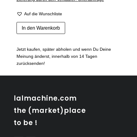
Auf die Wunschliste
Set
In den Warenkorb
de
6
verres
Jetzt kaufen, später abholen und wenn Du Deine
vintage
Meinung änderst, innerhalb von 14 Tagen
avec
zurücksenden!
motif
oiseau
Menge
lalmachine.com
the (market)place
to be !