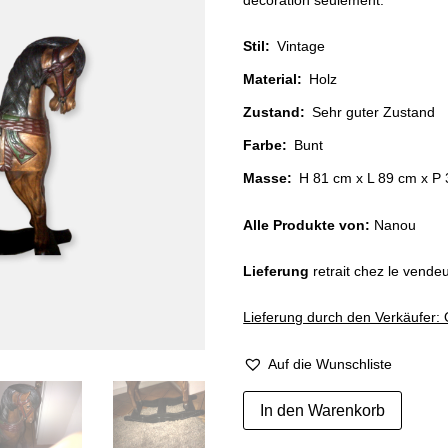
décoration seulement.
Stil
:
Vintage
Material
:
Holz
Zustand
:
Sehr guter Zustand
Farbe
:
Bunt
Masse:
H 81 cm x L 89 cm x P
Alle Produkte von:
Nanou
Lieferung
retrait chez le vend
Lieferung durch den Verkäufer: 
Auf die Wunschliste
Ancien
In den Warenkorb
cheval
à