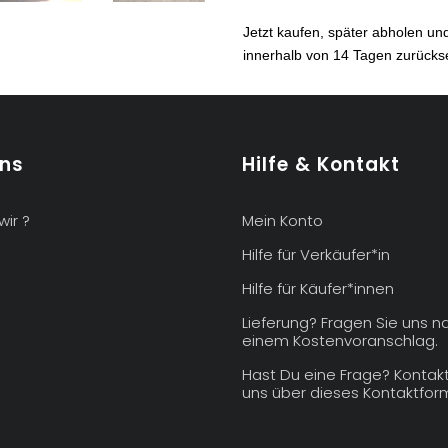
bascule
Jetzt kaufen, später abholen u
Menge
innerhalb von 14 Tagen zurück
uns
Hilfe & Kontakt
wir ?
Mein Konto
Hilfe für Verkäufer*in
Hilfe für Käufer*innen
Lieferung? Fragen Sie uns n
einem Kostenvoranschlag.
Hast Du eine Frage? Kontakt
uns über dieses Kontaktform