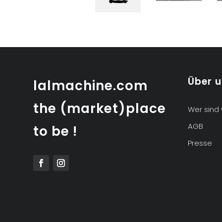
Über 
lalmachine.com
the (market)place
Wer sind 
AGB
to be !
Presse