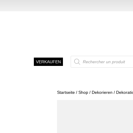
Recherche
VERKAUFEN
de
produits
Startseite
/
Shop
/
Dekorieren
/
Dekorati