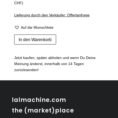
CHF)
Lieferung durch den Verkäufer: Offertanfrage
Auf die Wunschliste
Porte-
In den Warenkorb
revues
en
laiton
Jetzt kaufen, später abholen und wenn Du Deine
et
Meinung änderst, innerhalb von 14 Tagen
verre
zurücksenden!
Menge
lalmachine.com
the (market)place