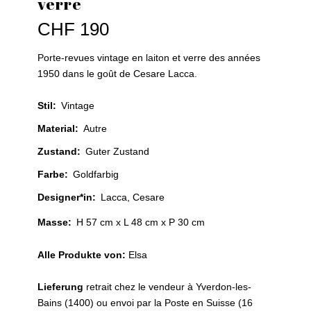
verre
CHF
190
Porte-revues vintage en laiton et verre des années
1950 dans le goût de Cesare Lacca.
Stil
:
Vintage
Material
:
Autre
Zustand
:
Guter Zustand
Farbe
:
Goldfarbig
Designer*in
:
Lacca, Cesare
Masse:
H 57 cm x L 48 cm x P 30 cm
Alle Produkte von:
Elsa
Lieferung
retrait chez le vendeur à Yverdon-les-
Bains (1400) ou envoi par la Poste en Suisse (16