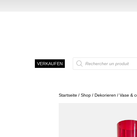
Recherche
VERKAUFEN
de
produits
Startseite
/
Shop
/
Dekorieren
/
Vase & 