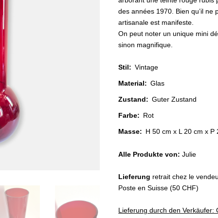
arborant une teinte rouge rubis 
des années 1970. Bien qu’il ne p
artisanale est manifeste.
On peut noter un unique mini déf
sinon magnifique.
Stil
:
Vintage
Material
:
Glas
Zustand
:
Guter Zustand
Farbe
:
Rot
Masse:
H 50 cm x L 20 cm x P
Alle Produkte von:
Julie
Lieferung
retrait chez le vende
Poste en Suisse (50 CHF)
Lieferung durch den Verkäufer: 