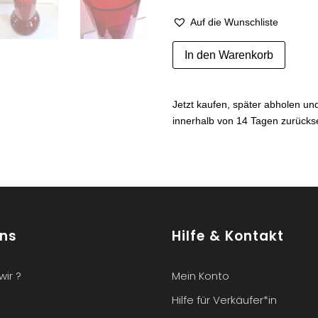
Auf die Wunschliste
Grand
In den Warenkorb
vase
en
verre
Jetzt kaufen, später abholen u
rouge
innerhalb von 14 Tagen zurück
rubis
Menge
uns
Hilfe & Kontakt
wir ?
Mein Konto
Hilfe für Verkäufer*in