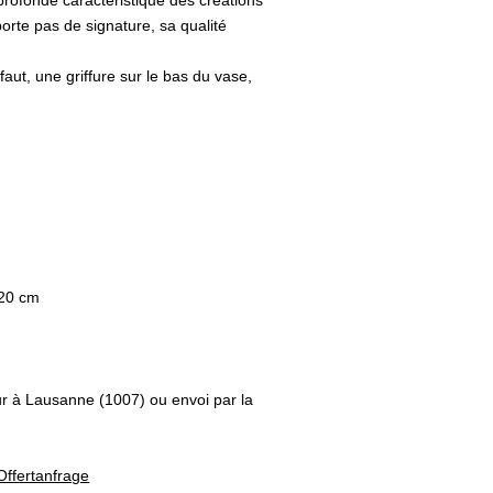
profonde caractéristique des créations
orte pas de signature, sa qualité
aut, une griffure sur le bas du vase,
 20 cm
ur à Lausanne (1007) ou envoi par la
Offertanfrage