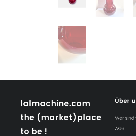
Über 
lalmachine.com
the (market)place
Wer sind 
AGB
to be !