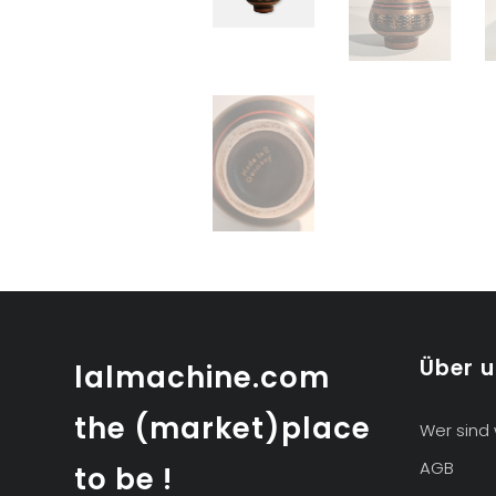
Über 
lalmachine.com
the (market)place
Wer sind 
AGB
to be !