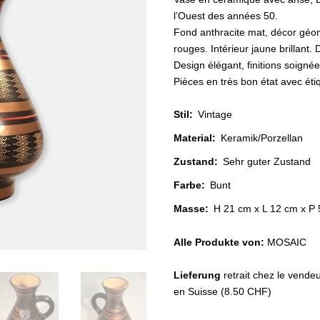
l’Ouest des années 50.
Fond anthracite mat, décor géo
rouges. Intérieur jaune brillant.
Design élégant, finitions soignée
Pièces en très bon état avec éti
Stil
:
Vintage
Material
:
Keramik/Porzellan
Zustand
:
Sehr guter Zustand
Farbe
:
Bunt
Masse:
H 21 cm x L 12 cm x P
Alle Produkte von:
MOSAIC
Lieferung
retrait chez le vende
en Suisse (8.50 CHF)