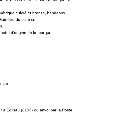
métrique cuivré et bronze, bandeaux
 Diamètre du col 5 cm.
s.
quette d’origine de la marque.
 5 cm
ur à Eglisau (8193) ou envoi par la Poste