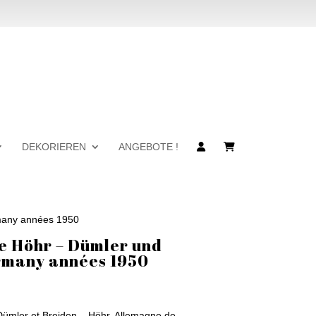
DEKORIEREN
ANGEBOTE !
many années 1950
e Höhr – Dümler und
rmany années 1950
ümler et Breiden – Höhr, Allemagne de