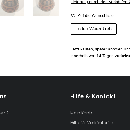
Lieferung durch den Verkäufer: 
Auf die Wunschliste
Vase
In den Warenkorb
en
céramique
Höhr
Jetzt kaufen, später abholen u
-
innerhalb von 14 Tagen zurück
Dümler
und
Breiden,
West
Germany
années
uns
Hilfe & Kontakt
1950
Menge
wir ?
Mein Konto
Hilfe für Verkäufer*in