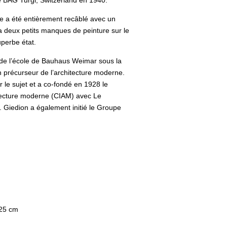
e BAG Turgi, Switzerland en 1940.
e a été entièrement recâblé avec un
a deux petits manques de peinture sur le
uperbe état.
t de l’école de Bauhaus Weimar sous la
n précurseur de l’architecture moderne.
r le sujet et a co-fondé en 1928 le
itecture moderne (CIAM) avec Le
 Giedion a également initié le Groupe
 25 cm