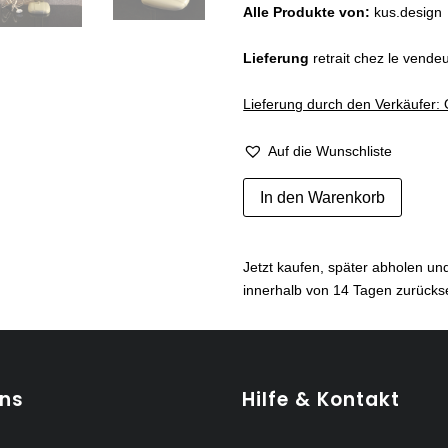
Alle Produkte von:
kus.design
Lieferung
retrait chez le vend
Lieferung durch den Verkäufer: 
Auf die Wunschliste
Lampe
In den Warenkorb
Bauhaus
de
Sigfried
Jetzt kaufen, später abholen u
Giedion
innerhalb von 14 Tagen zurück
Menge
uns
Hilfe & Kontakt