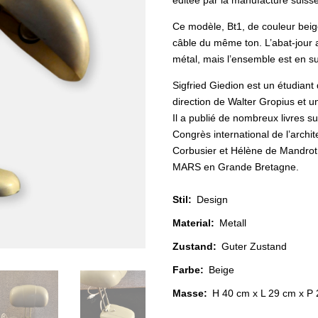
éditée par la manufacture suiss
Ce modèle, Bt1, de couleur beig
câble du même ton. L’abat-jour 
métal, mais l’ensemble est en s
Sigfried Giedion est un étudian
direction de Walter Gropius et u
Il a publié de nombreux livres su
Congrès international de l’arch
Corbusier et Hélène de Mandrot.
MARS en Grande Bretagne.
Stil
:
Design
Material
:
Metall
Zustand
:
Guter Zustand
Farbe
:
Beige
Masse:
H 40 cm x L 29 cm x P