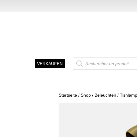
Recherche
VERKAUFEN
de
produits
Startseite
/
Shop
/
Beleuchten
/
Tishlam