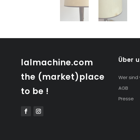
Über 
lalmachine.com
the (market)place
Wer sind 
AGB
to be !
Presse