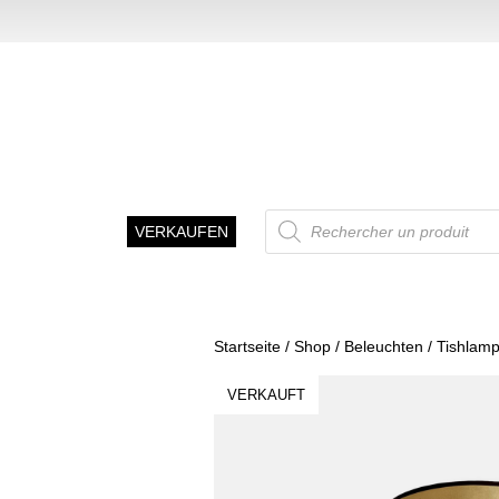
Recherche
VERKAUFEN
de
produits
Startseite
/
Shop
/
Beleuchten
/
Tishlam
VERKAUFT