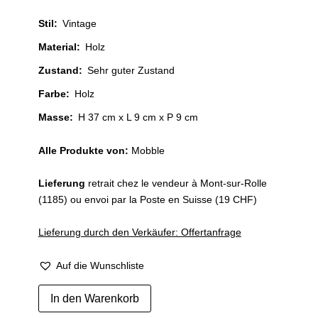
Stil
:
Vintage
Material
:
Holz
Zustand
:
Sehr guter Zustand
Farbe
:
Holz
Masse:
H 37 cm x L 9 cm x P 9 cm
Alle Produkte von:
Mobble
Lieferung
retrait chez le vendeur à Mont-sur-Rolle
(1185) ou envoi par la Poste en Suisse (19 CHF)
Lieferung durch den Verkäufer: Offertanfrage
Auf die Wunschliste
Paire
In den Warenkorb
de