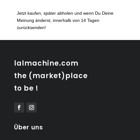
lampes
de
Jetzt kaufen, später abholen und wenn Du Deine
chevet
Meinung änderst, innerhalb von 14 Tagen
Ikea
zurücksenden!
vintage
Menge
lalmachine.com
the (market)place
to be !
Über uns