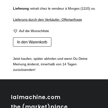
Lieferung
retrait chez le vendeur à Morges (1110) ou
Lieferung durch den Verkäufer: Offertanfrage
Auf die Wunschliste
Sideboard
In den Warenkorb
en
palissandre
d'Ib
Jetzt kaufen, später abholen und wenn Du Deine
Koford
Meinung änderst, innerhalb von 14 Tagen
Larsen
zurücksenden!
Menge
lalmachine.com
the (market)place