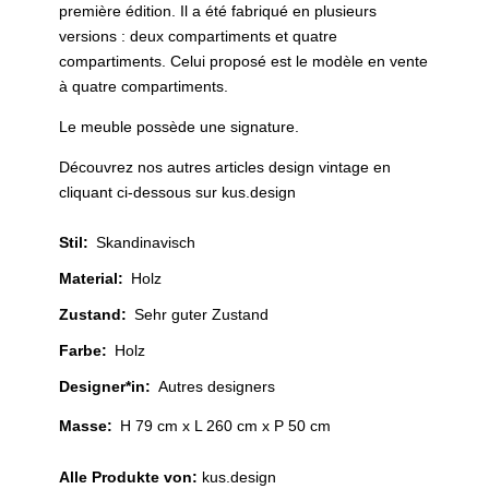
première édition. Il a été fabriqué en plusieurs
versions : deux compartiments et quatre
compartiments. Celui proposé est le modèle en vente
à quatre compartiments.
Le meuble possède une signature.
Découvrez nos autres articles design vintage en
cliquant ci-dessous sur kus.design
Stil
:
Skandinavisch
Material
:
Holz
Zustand
:
Sehr guter Zustand
Farbe
:
Holz
Designer*in
:
Autres designers
Masse:
H 79 cm x L 260 cm x P 50 cm
Alle Produkte von:
kus.design