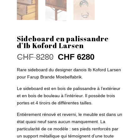
Sideboard en palissandre
d’Ib Koford Larsen
Ursprünglicher
Aktueller
CHF
8280
CHF
6280
Preis
Preis
war:
ist:
Rare sideboard du designer danois Ib Koford Larsen
CHF 8280
CHF 6280.
pour Farup Brande Moebelfabrik.
Le sideboard est en bois de palissandre à l’extérieur
et en bois de bouleau à l’intérieur. Il possède trois
portes et 4 tiroirs de différentes tailles.
Entièrement rénové et reverni, le meuble est dans un
état quasi neuf sans aucun manquement. La
particularité de ce modèle : ses pieds renforcés par
un support métallique qui témoignent d’une toute