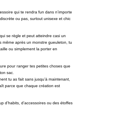
essoire qui te rendra fun dans n’importe
e discrète ou pas, surtout unisexe et chic
qui se règle et peut atteindre casi un
is même après un monstre gueuleton, tu
taille ou simplement la porter en
ieure pour ranger tes petites choses que
ton sac.
t tu as fait sans jusqu’à maintenant,
plaît parce que chaque création est
up d’habits, d’accessoires ou des étoffes