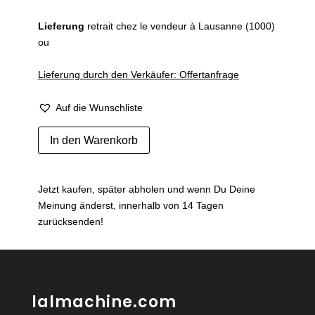
Lieferung
retrait chez le vendeur à Lausanne (1000)
ou
Lieferung durch den Verkäufer: Offertanfrage
Auf die Wunschliste
Deux
In den Warenkorb
fauteuils
et
un
Jetzt kaufen, später abholen und wenn Du Deine
canapé
Meinung änderst, innerhalb von 14 Tagen
style
zurücksenden!
Louis
XV
Menge
lalmachine.com