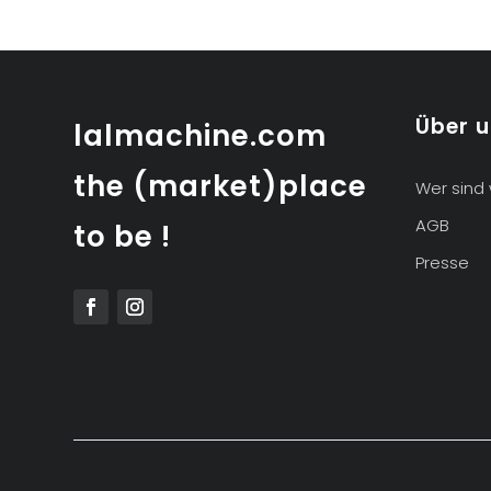
Über 
lalmachine.com
the (market)place
Wer sind 
AGB
to be !
Presse