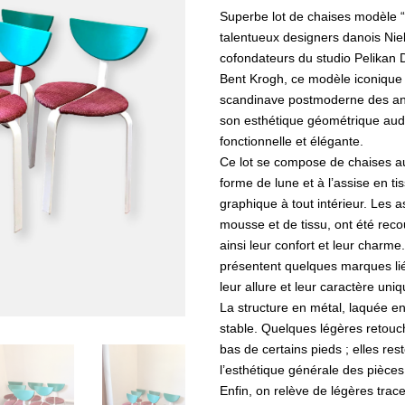
war:
ist:
Superbe lot de chaises modèle 
CHF 660
CHF 420.
talentueux designers danois Ni
cofondateurs du studio Pelikan D
Bent Krogh, ce modèle iconique 
scandinave postmoderne des an
son esthétique géométrique auda
fonctionnelle et élégante.
Ce lot se compose de chaises au
forme de lune et à l’assise en t
graphique à tout intérieur. Les 
mousse et de tissu, ont été rec
ainsi leur confort et leur charme
présentent quelques marques lié
leur allure et leur caractère uniq
La structure en métal, laquée en
stable. Quelques légères retouch
bas de certains pieds ; elles res
l’esthétique générale des pièces
Enfin, on relève de légères trac