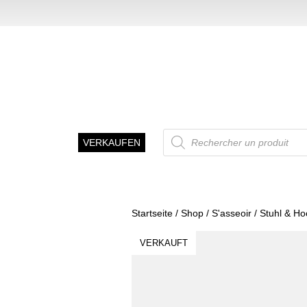
Recherche
VERKAUFEN
de
produits
Startseite
/
Shop
/
S'asseoir
/
Stuhl & Ho
VERKAUFT