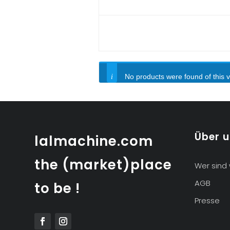
No products were found of this 
Über 
lalmachine.com
the (market)place
Wer sind 
AGB
to be !
Presse