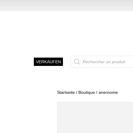
Recherche
VERKAUFEN
de
produits
Startseite
/
Boutique
/ anernome