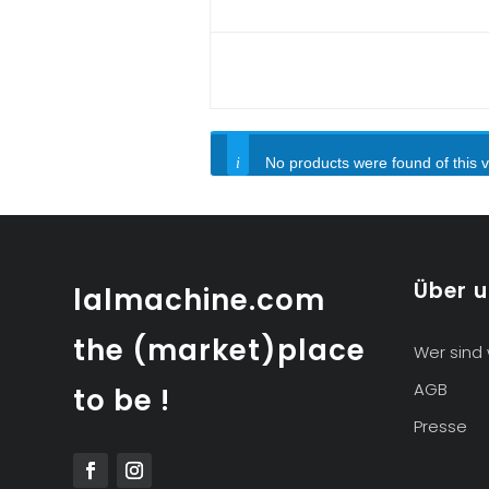
No products were found of this 
Über 
lalmachine.com
the (market)place
Wer sind 
AGB
to be !
Presse