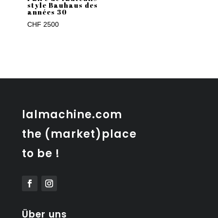
style Bauhaus des
années 30
CHF
2500
lalmachine.com
the (market)place
to be !
Über uns