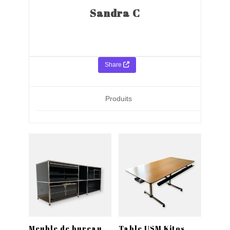
Sandra C
Share
Produits
Meuble de bureau
Table USM Kitos