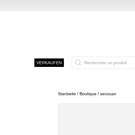
Recherche
VERKAUFEN
de
produits
Startseite
/
Boutique
/ secouan