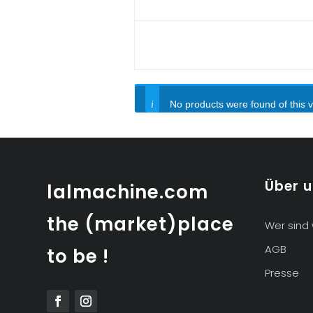
No products were found of this 
Über 
lalmachine.com
the (market)place
Wer sind 
AGB
to be !
Presse