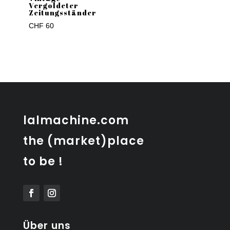
Vergoldeter
Zeitungsständer
CHF
60
lalmachine.com
the (market)place
to be !
Über uns