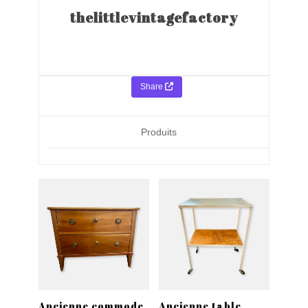
thelittlevintagefactory
Share
Produits
Ancienne commode
Ancienne table