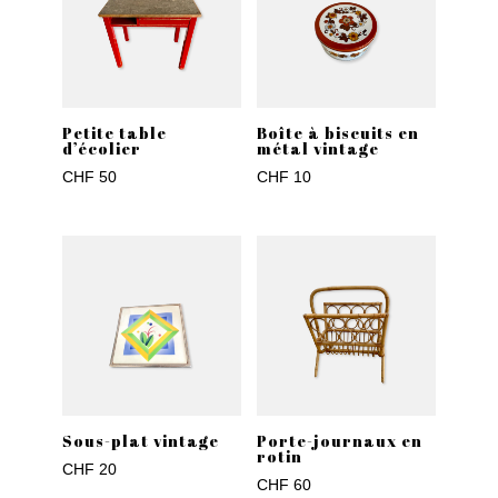
Petite table
Boîte à biscuits en
d’écolier
métal vintage
CHF
50
CHF
10
Sous-plat vintage
Porte-journaux en
rotin
CHF
20
CHF
60