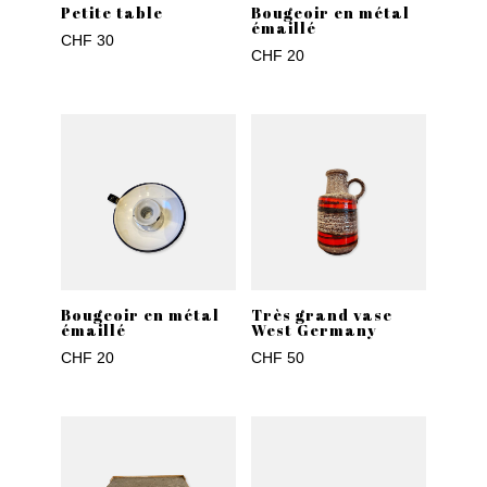
Petite table
Bougeoir en métal
émaillé
CHF
30
CHF
20
Bougeoir en métal
Très grand vase
émaillé
West Germany
CHF
20
CHF
50