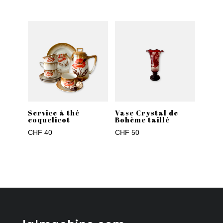
Service à thé
Vase Crystal de
coquelicot
Bohème taillé
CHF
40
CHF
50