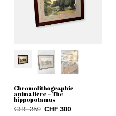
Chromolithographie
animalière – The
hippopotamus
Le
Le
CHF
350
CHF
300
prix
prix