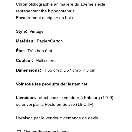
initial
actuel
Chromolithographie animalière du 19ème siècle
était :
est :
représentant the hippopotamus.
CHF 350.
CHF 300.
Encadrement d’origine en bois.
Style
:
Vintage
Matériau
:
Papier/Carton
État
:
Très bon état
Couleur
:
Multicolore
Dimensions:
H 55 cm x L 67 cm x P 3 cm
Voir tous les produits de:
lestaminet
Livraison:
retrait chez le vendeur à Fribourg (1700)
ou envoi par la Poste en Suisse (16 CHF)
Livraison par le vendeur: demande de devis
Ajouter dans mes favoris