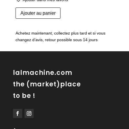
quantité
Ajouter au panier
de
Chromolithographie
animalière
Achetez maintenant, collectez plus tard et si vous
–
changez d’avis, retour possible sous 14 jours
The
hippopotamus
lalmachine.com
the (market)place
to be !