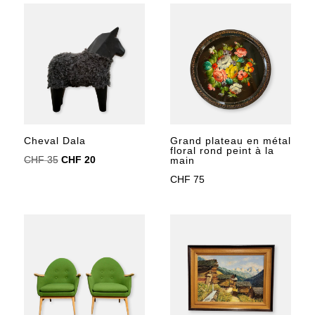
initial
actuel
était :
est :
était :
est :
CHF 390.
CHF 320.
CHF 270.
CHF 230.
Cheval Dala
Grand plateau en métal
floral rond peint à la
Le
Le
CHF
35
CHF
20
main
prix
prix
CHF
75
initial
actuel
était :
est :
CHF 35.
CHF 20.