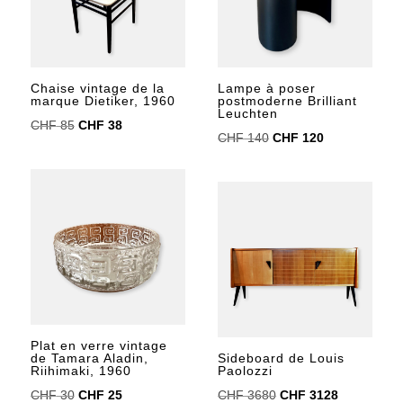
Chaise vintage de la
Lampe à poser
marque Dietiker, 1960
postmoderne Brilliant
Leuchten
Le
Le
CHF
85
CHF
38
Le
Le
CHF
140
CHF
120
prix
prix
prix
prix
initial
actuel
initial
actuel
était :
est :
était :
est :
CHF 85.
CHF 38.
CHF 140.
CHF 120.
Plat en verre vintage
de Tamara Aladin,
Sideboard de Louis
Riihimaki, 1960
Paolozzi
Le
Le
Le
Le
CHF
30
CHF
25
CHF
3680
CHF
3128