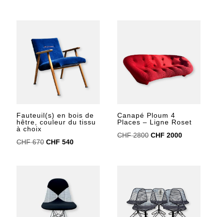
initial
actuel
prix
prix
était :
est :
initial
actuel
CHF 600.
CHF 300.
était :
est :
CHF 299.
CHF 269.
Fauteuil(s) en bois de
Canapé Ploum 4
hêtre, couleur du tissu
Places – Ligne Roset
à choix
Le
Le
CHF
2800
CHF
2000
Le
Le
CHF
670
CHF
540
prix
prix
prix
prix
initial
actuel
initial
actuel
était :
est :
était :
est :
CHF 2800.
CHF 2000.
CHF 670.
CHF 540.