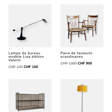
initial
actuel
initial
actuel
était :
est :
était :
est :
CHF 980.
CHF 790.
CHF 200.
CHF 150.
Lampe de bureau
Paire de fauteuils
modèle Lisa édition
scandinaves
Valenti
Le
Le
CHF
1300
CHF
900
Le
Le
CHF
120
CHF
100
prix
prix
prix
prix
initial
actuel
initial
actuel
était :
est :
était :
est :
CHF 1300.
CHF 900.
CHF 120.
CHF 100.