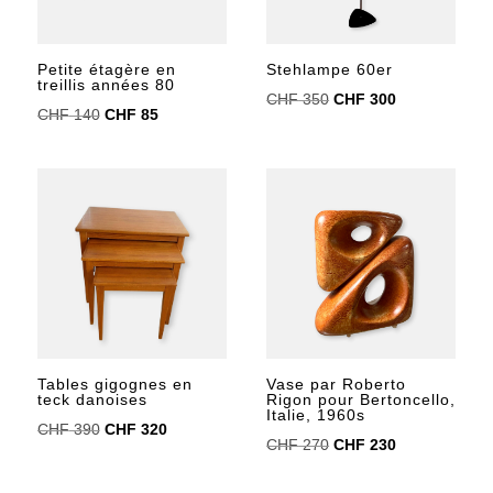
Petite étagère en
Stehlampe 60er
treillis années 80
Le
Le
CHF
350
CHF
300
Le
Le
CHF
140
CHF
85
prix
prix
prix
prix
initial
actuel
initial
actuel
était :
est :
était :
est :
CHF 350.
CHF 300.
CHF 140.
CHF 85.
Vase par Roberto
Tables gigognes en
Rigon pour Bertoncello,
teck danoises
Italie, 1960s
Le
Le
CHF
390
CHF
320
Le
Le
CHF
270
CHF
230
prix
prix
prix
prix
initial
actuel