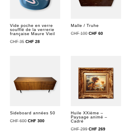
Vide poche en verre
Malle / Truhe
soufflé de la verrerie
Le
Le
CHF
100
CHF
60
française Maure Vieil
prix
prix
Le
Le
CHF
35
CHF
28
initial
actuel
prix
prix
était :
est :
initial
actuel
CHF 100.
CHF 60.
était :
est :
CHF 35.
CHF 28.
Huile XXième –
Sideboard années 50
Paysage animé –
Le
Le
CHF
600
CHF
300
Cadré
prix
prix
Le
Le
CHF
299
CHF
269