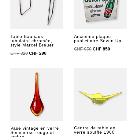
Table Bauhaus
Ancienne plaque
tubulaire chromée,
publicitaire Seven Up
style Marcel Breuer
Le
Le
CHF
950
CHF
850
Le
Le
CHF
320
CHF
290
prix
prix
prix
prix
initial
actuel
initial
actuel
était :
est :
était :
est :
CHF 950.
CHF 850.
CHF 320.
CHF 290.
Centre de table en
Vase vintage en verre
verre soufflé 1960
Sommerso rouge et
ambre