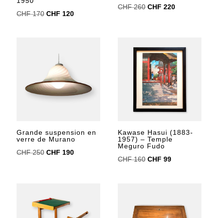
1950
Le
Le
CHF
260
CHF
220
Le
Le
CHF
170
CHF
120
prix
prix
prix
prix
initial
actuel
initial
actuel
était :
est :
était :
est :
CHF 260.
CHF 220.
CHF 170.
CHF 120.
Grande suspension en
Kawase Hasui (1883-
verre de Murano
1957) – Temple
Meguro Fudo
Le
Le
CHF
250
CHF
190
Le
Le
CHF
160
CHF
99
prix
prix
prix
prix
initial
actuel
initial
actuel
était :
est :
était :
est :
CHF 250.
CHF 190.
CHF 160.
CHF 99.