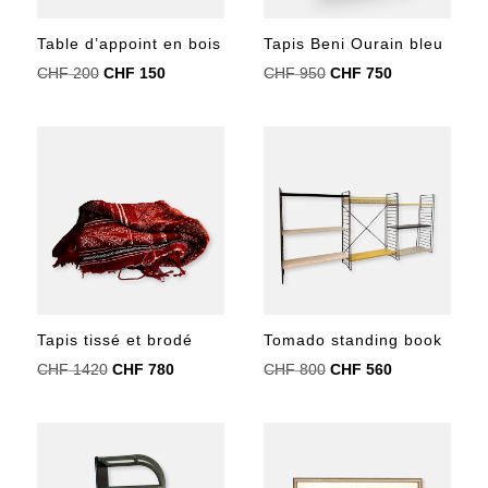
Table d’appoint en bois
Tapis Beni Ourain bleu
Le
Le
Le
Le
CHF
200
CHF
150
CHF
950
CHF
750
prix
prix
prix
prix
initial
actuel
initial
actuel
était :
est :
était :
est :
CHF 200.
CHF 150.
CHF 950.
CHF 750.
Tapis tissé et brodé
Tomado standing book
Le
Le
Le
Le
CHF
1420
CHF
780
CHF
800
CHF
560
prix
prix
prix
prix
initial
actuel
initial
actuel
était :
est :
était :
est :
CHF 1420.
CHF 780.
CHF 800.
CHF 560.