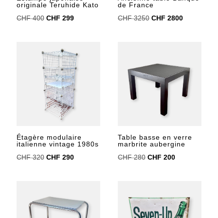
originale Teruhide Kato
de France
Le
Le
Le
Le
CHF
400
CHF
299
CHF
3250
CHF
2800
prix
prix
prix
prix
initial
actuel
initial
actuel
était :
est :
était :
est :
CHF 400.
CHF 299.
CHF 3250.
CHF 2800.
Table basse en verre
Étagère modulaire
marbrite aubergine
italienne vintage 1980s
Le
Le
Le
Le
CHF
280
CHF
200
CHF
320
CHF
290
prix
prix
prix
prix
initial
actuel
initial
actuel
était :
est :
était :
est :
CHF 280.
CHF 200.
CHF 320.
CHF 290.