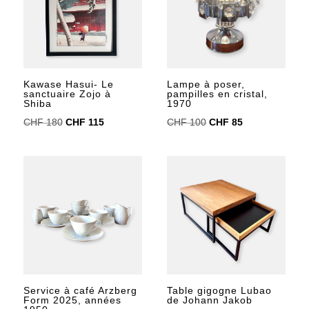
Kawase Hasui- Le
Lampe à poser,
sanctuaire Zojo à
pampilles en cristal,
Shiba
1970
Le
Le
Le
Le
CHF
180
CHF
115
CHF
100
CHF
85
prix
prix
prix
prix
initial
actuel
initial
actuel
était :
est :
était :
est :
CHF 180.
CHF 115.
CHF 100.
CHF 85.
Service à café Arzberg
Table gigogne Lubao
Form 2025, années
de Johann Jakob