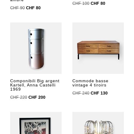
Le
Le
CHF
100
CHF
80
Le
Le
CHF
90
CHF
80
prix
prix
prix
prix
initial
actuel
initial
actuel
était :
est :
était :
est :
CHF 100.
CHF 80.
CHF 90.
CHF 80.
Componibili Big argent
Commode basse
Kartell, Anna Castelli
vintage 4 tiroirs
1969
Le
Le
CHF
240
CHF
130
Le
Le
CHF
220
CHF
200
prix
prix
prix
prix
initial
actuel
initial
actuel
était :
est :
était :
est :
CHF 240.
CHF 130.
CHF 220.
CHF 200.