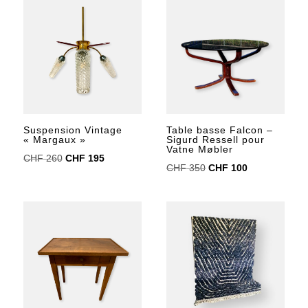
était :
est :
était :
est :
CHF 15.
CHF 10.
CHF 40.
CHF 20.
Table basse Falcon –
Suspension Vintage
Sigurd Ressell pour
« Margaux »
Vatne Møbler
Le
Le
CHF
260
CHF
195
Le
Le
CHF
350
CHF
100
prix
prix
prix
prix
initial
actuel
initial
actuel
était :
est :
était :
est :
CHF 260.
CHF 195.
CHF 350.
CHF 100.