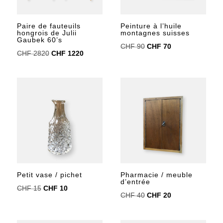
Peinture à l’huile
Paire de fauteuils
montagnes suisses
hongrois de Julii
Gaubek 60’s
Le
Le
CHF
90
CHF
70
Le
Le
CHF
2820
CHF
1220
prix
prix
prix
prix
initial
actuel
initial
actuel
était :
est :
était :
est :
CHF 90.
CHF 70.
CHF 2820.
CHF 1220.
Petit vase / pichet
Pharmacie / meuble
d’entrée
Le
Le
CHF
15
CHF
10
Le
Le
CHF
40
CHF
20
prix
prix
prix
prix
initial
actuel
initial
actuel