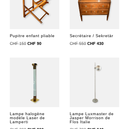
Pupitre enfant pliable
Secrétaire / Sekretär
Le
Le
Le
Le
CHF
150
CHF
90
CHF
550
CHF
430
prix
prix
prix
prix
initial
actuel
initial
actuel
était :
est :
était :
est :
CHF 150.
CHF 90.
CHF 550.
CHF 430.
Lampe halogène
Lampe Luxmaster de
modèle Laser de
Jasper Morrison de
Lamperti
Flos Italie