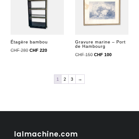
Étagère bambou
Gravure marine – Port
de Hambourg
Le
Le
CHF
280
CHF
220
Le
Le
CHF
150
CHF
100
prix
prix
prix
prix
initial
actuel
initial
actuel
était :
est :
était :
est :
1
2
3
→
CHF 280.
CHF 220.
CHF 150.
CHF 100.
lalmachine.com