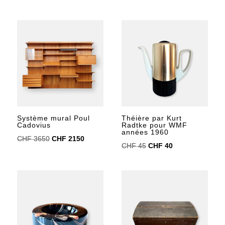
prix
prix
prix
prix
initial
actuel
initial
actuel
était :
est :
était :
est :
CHF 30.
CHF 25.
CHF 3680.
CHF 3128.
Système mural Poul
Théière par Kurt
Cadovius
Radtke pour WMF
années 1960
Le
Le
CHF
3650
CHF
2150
Le
Le
CHF
45
CHF
40
prix
prix
prix
prix
initial
actuel
initial
actuel
était :
est :
était :
est :
CHF 3650.
CHF 2150.
CHF 45.
CHF 40.