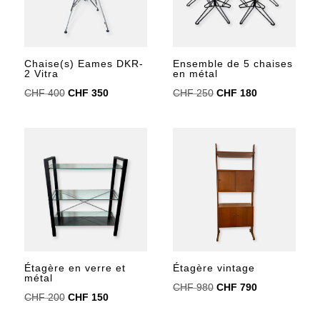
Chaise(s) Eames DKR-
Ensemble de 5 chaises
2 Vitra
en métal
Le
Le
Le
Le
CHF
400
CHF
350
CHF
250
CHF
180
prix
prix
prix
prix
initial
actuel
initial
actuel
était :
est :
était :
est :
CHF 400.
CHF 350.
CHF 250.
CHF 180.
Étagère en verre et
Étagère vintage
métal
Le
Le
CHF
980
CHF
790
Le
Le
CHF
200
CHF
150
prix
prix
prix
prix