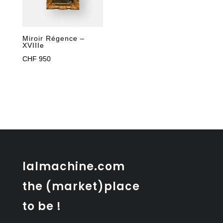
Miroir Régence –
XVIIIe
CHF
950
lalmachine.com
the (market)place
to be !