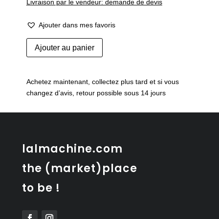
Livraison par le vendeur: demande de devis
Ajouter dans mes favoris
quantité
Ajouter au panier
de
Eau-
forte
Achetez maintenant, collectez plus tard et si vous
"Catillac"
changez d’avis, retour possible sous 14 jours
datant
de
1800
lalmachine.com
the (market)place
to be !