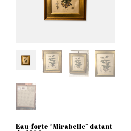
Eau-forte “Mirabelle” datant