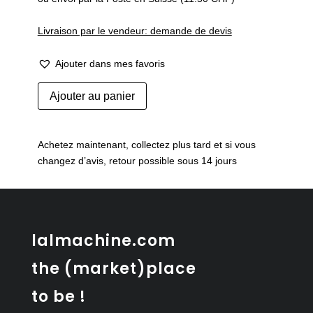
Livraison par le vendeur: demande de devis
Ajouter dans mes favoris
quantité
Ajouter au panier
de
Eau-
forte
Achetez maintenant, collectez plus tard et si vous
"Mirabelle"
changez d’avis, retour possible sous 14 jours
datant
de
1800
lalmachine.com
the (market)place
to be !