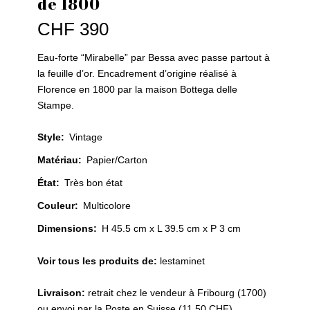
de 1800
CHF
390
Eau-forte “Mirabelle” par Bessa avec passe partout à
la feuille d’or. Encadrement d’origine réalisé à
Florence en 1800 par la maison Bottega delle
Stampe.
Style
:
Vintage
Matériau
:
Papier/Carton
État
:
Très bon état
Couleur
:
Multicolore
Dimensions:
H 45.5 cm x L 39.5 cm x P 3 cm
Voir tous les produits de:
lestaminet
Livraison:
retrait chez le vendeur à Fribourg (1700)
ou envoi par la Poste en Suisse (11.50 CHF)