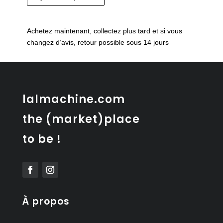
de
Gravure
des
Achetez maintenant, collectez plus tard et si vous
Chutes
changez d’avis, retour possible sous 14 jours
du
Rhin
lalmachine.com
the (market)place
to be !
À propos