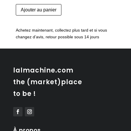
quantité
Ajouter au panier
de
Lithographie
canard
Achetez maintenant, collectez plus tard et si vous
dans
changez d’avis, retour possible sous 14 jours
un
cadre
doré
à
la
lalmachine.com
feuille
the (market)place
d'or
to be !
À propos