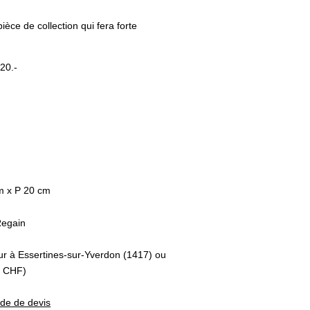
ièce de collection qui fera forte
20.-
m x P 20 cm
Regain
eur à Essertines-sur-Yverdon (1417) ou
1 CHF)
nde de devis