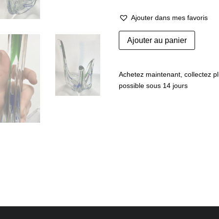
Ajouter dans mes favoris
quantité
Ajouter au panier
de
Plat
Max
Achetez maintenant, collectez pl
Verboeket
possible sous 14 jours