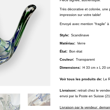
Pièce signée, authentique.
Très décorative et colorée, une p
impression sur votre table!
Envoyé avec mention “fragile” à 
Style
:
Scandinave
Matériau
:
Verre
État
:
Bon état
Couleur
:
Transparent
Dimensions:
H 33 cm x L 20 c
Voir tous les produits de:
Le 
Livraison:
retrait chez le vend
envoi par la Poste en Suisse (2
Livraison par le vendeur: dema