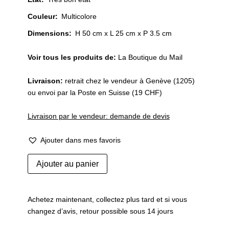
Couleur
:
Multicolore
Dimensions:
H 50 cm x L 25 cm x P 3.5 cm
Voir tous les produits de:
La Boutique du Mail
Livraison:
retrait chez le vendeur à Genève (1205)
ou envoi par la Poste en Suisse (19 CHF)
Livraison par le vendeur: demande de devis
Ajouter dans mes favoris
quantité
Ajouter au panier
de
Sophie
Jaton,
Achetez maintenant, collectez plus tard et si vous
Inventaire,
changez d’avis, retour possible sous 14 jours
2006