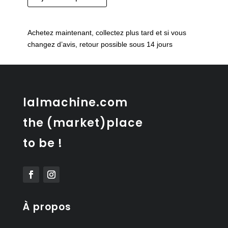
de
Tableau
femme
Achetez maintenant, collectez plus tard et si vous
changez d’avis, retour possible sous 14 jours
lalmachine.com
the (market)place
to be !
À propos