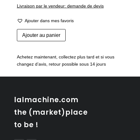
Livraison par le vendeur: demande de devis
Ajouter dans mes favoris
quantité
Ajouter au panier
de
Coupes
givrées
Achetez maintenant, collectez plus tard et si vous
1970
changez d’avis, retour possible sous 14 jours
lalmachine.com
the (market)place
to be !