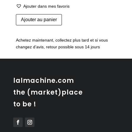
Ajouter dans mes favoris
quantité
Ajouter au panier
de
Ice
bucket
Achetez maintenant, collectez plus tard et si vous
en
changez d’avis, retour possible sous 14 jours
teck
-
Anri
Form
Italy
lalmachine.com
the (market)place
to be !