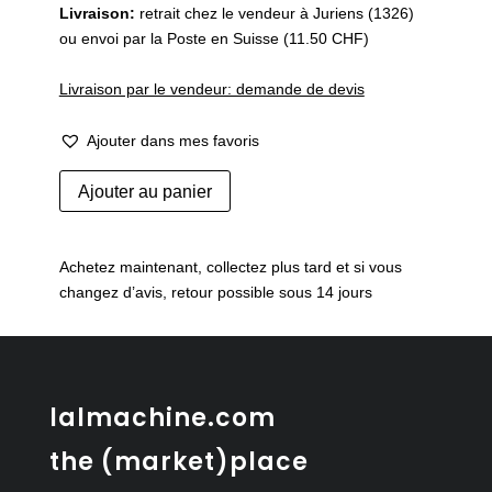
Livraison:
retrait chez le vendeur à Juriens (1326)
ou envoi par la Poste en Suisse (11.50 CHF)
Livraison par le vendeur: demande de devis
Ajouter dans mes favoris
quantité
Ajouter au panier
de
Lot
de
Achetez maintenant, collectez plus tard et si vous
8
changez d’avis, retour possible sous 14 jours
assiettes
à
dessert
anciennes
faïencerie
lalmachine.com
Charolles
the (market)place