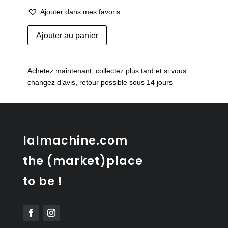
Ajouter dans mes favoris
quantité
Ajouter au panier
de
Pichet
Whisky
Achetez maintenant, collectez plus tard et si vous
changez d’avis, retour possible sous 14 jours
lalmachine.com
the (market)place
to be !