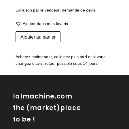
Livraison par le vendeur: demande de devis
Ajouter dans mes favoris
quantité
Ajouter au panier
de
Service
à
Achetez maintenant, collectez plus tard et si vous
café
changez d’avis, retour possible sous 14 jours
en
porcelaine
de
Limoges
lalmachine.com
the (market)place
to be !