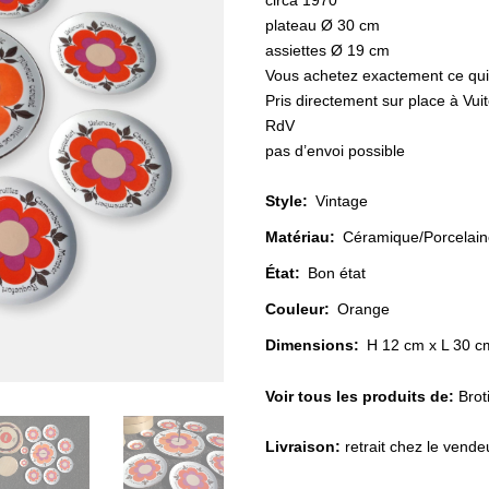
circa 1970
plateau Ø 30 cm
assiettes Ø 19 cm
Vous achetez exactement ce qui
Pris directement sur place à Vu
RdV
pas d’envoi possible
Style
:
Vintage
Matériau
:
Céramique/Porcelain
État
:
Bon état
Couleur
:
Orange
Dimensions:
H 12 cm x L 30 c
Voir tous les produits de:
Brot
Livraison:
retrait chez le vend