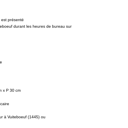
 est présenté
iteboeuf durant les heures de bureau sur
e
m x P 30 cm
icaire
eur à Vuiteboeuf (1445) ou