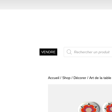
Recherche
VENDRE
de
produits
Accueil
/
Shop
/
Décorer
/
Art de la table