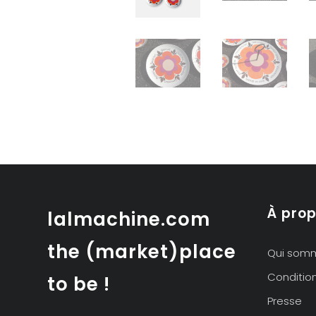
À pro
lalmachine.com
the (market)place
Qui som
Conditio
to be !
Presse