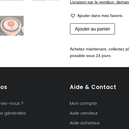
Livraison par le vendeur: dema
Ajouter dans mes favoris
quantité
Ajouter au panier
de
Service
à
Achetez maintenant, collectez pl
fromages
possible sous 14 jours
70's
-
Gien
pos
Aide & Contact
mes-nous ?
Mon compte
ns générales
Aide vendeur
Aide acheteur