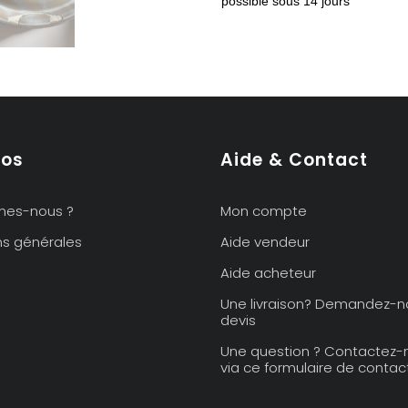
possible sous 14 jours
porcelaine
par
Goebel
modèle
Bernina
Chalet
pos
Aide & Contact
mes-nous ?
Mon compte
ns générales
Aide vendeur
Aide acheteur
Une livraison? Demandez-n
devis
Une question ? Contactez-
via ce formulaire de contact