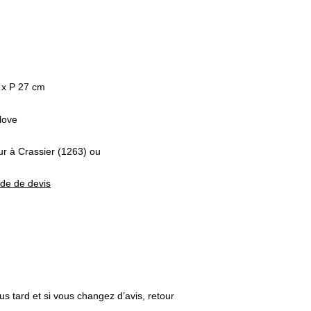
 x P 27 cm
love
eur à Crassier (1263) ou
nde de devis
us tard et si vous changez d’avis, retour