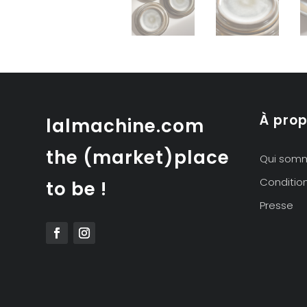
À pro
lalmachine.com
the (market)place
Qui som
Conditio
to be !
Presse