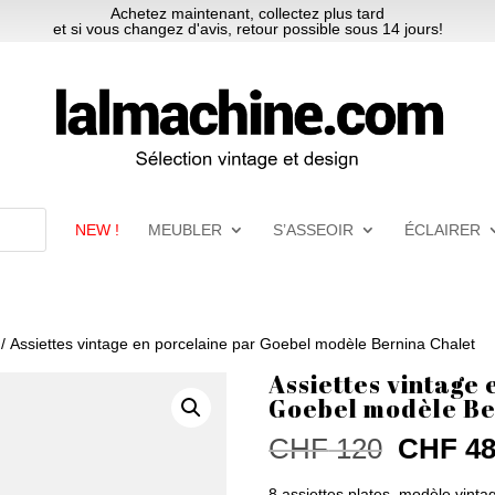
Achetez maintenant, collectez plus tard
et si vous changez d'avis, retour possible sous 14 jours!
NEW !
MEUBLER
S’ASSEOIR
ÉCLAIRER
/ Assiettes vintage en porcelaine par Goebel modèle Bernina Chalet
Assiettes vintage
Goebel modèle Be
Le
CHF
120
CHF
4
prix
8 assiettes plates, modèle vint