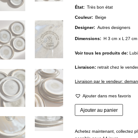
État
:
Très bon état
Couleur
:
Beige
Designer
:
Autres designers
Dimensions:
H 3 cm x L 27 cm
Voir tous les produits de:
Lubi
Livraison:
retrait chez le vend
Livraison par le vendeur: dema
Ajouter dans mes favoris
quantité
Ajouter au panier
de
Assiettes
vintage
Achetez maintenant, collectez pl
en