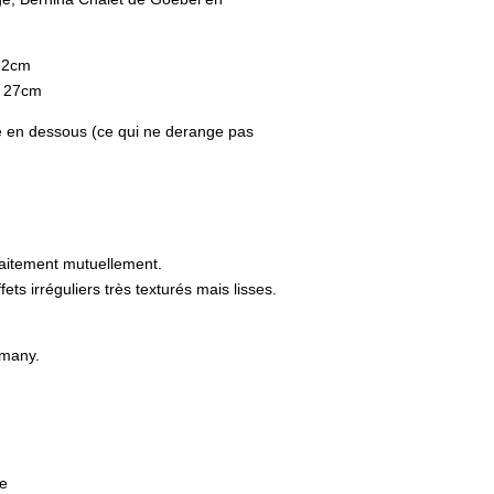
actuel
est :
0.
CHF 48.
 22cm
. 27cm
é en dessous (ce qui ne derange pas
rfaitement mutuellement.
ets irréguliers très texturés mais lisses.
rmany.
e