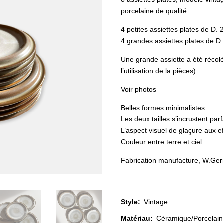
initial
était :
porcelaine de qualité.
CHF 12
4 petites assiettes plates de D.
4 grandes assiettes plates de D
Une grande assiette a été récol
l’utilisation de la pièces)
Voir photos
Belles formes minimalistes.
Les deux tailles s’incrustent pa
L’aspect visuel de glaçure aux eff
Couleur entre terre et ciel.
Fabrication manufacture, W.Ge
Style
:
Vintage
Matériau
:
Céramique/Porcelain