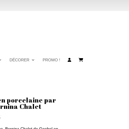
DÉCORER
PROMO !
 en porcelaine par
rnina Chalet
Le
8
prix
age, Bernina Chalet de Goebel en