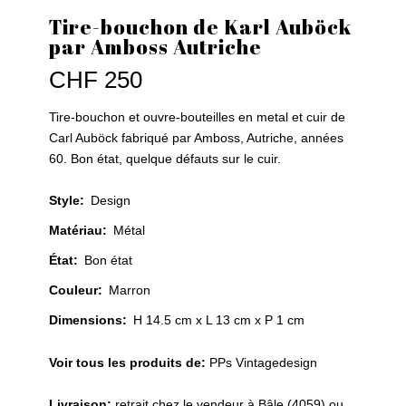
Tire-bouchon de Karl Auböck
par Amboss Autriche
CHF
250
Tire-bouchon et ouvre-bouteilles en metal et cuir de
Carl Auböck fabriqué par Amboss, Autriche, années
60. Bon état, quelque défauts sur le cuir.
Style
:
Design
Matériau
:
Métal
État
:
Bon état
Couleur
:
Marron
Dimensions:
H 14.5 cm x L 13 cm x P 1 cm
Voir tous les produits de:
PPs Vintagedesign
Livraison:
retrait chez le vendeur à Bâle (4059) ou