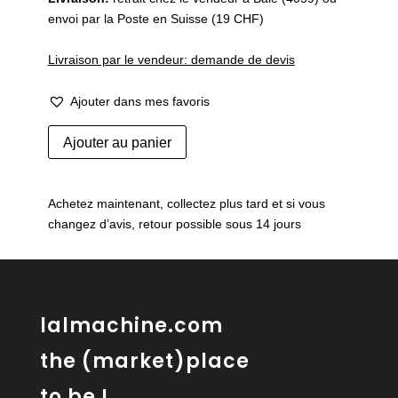
envoi par la Poste en Suisse (19 CHF)
Livraison par le vendeur: demande de devis
Ajouter dans mes favoris
quantité
Ajouter au panier
de
Tire-
bouchon
Achetez maintenant, collectez plus tard et si vous
de
changez d’avis, retour possible sous 14 jours
Karl
Auböck
par
Amboss
Autriche
lalmachine.com
the (market)place
to be !