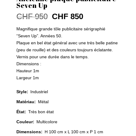
Seven Up
Le
Le
CHF
950
CHF
850
prix
prix
initial
actuel
Magnifique grande tôle publicitaire sérigraphié
était :
est :
“Seven Up”. Années 50.
CHF 950.
CHF 850.
Plaque en bel état général avec une très belle patine
(peu de rouille) et des couleurs toujours éclatante.
Vernis pour une durée dans le temps.
Dimensions :
Hauteur 1m
Largeur 1m
Style
:
Industriel
Matériau
:
Métal
État
:
Très bon état
Couleur
:
Multicolore
Dimensions:
H 100 cm x L 100 cm x P 1 cm