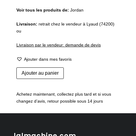
Voir tous les produits de:
Jordan
Livraison:
retrait chez le vendeur à Lyaud (74200)
ou
Livraison par le vendeur: demande de devis
Ajouter dans mes favoris
quantité
Ajouter au panier
de
Ancienne
plaque
Achetez maintenant, collectez plus tard et si vous
publicitaire
changez d’avis, retour possible sous 14 jours
Seven
Up
lalmachine.com