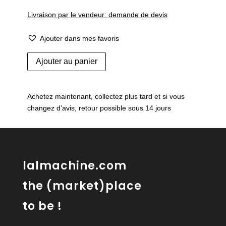
Livraison par le vendeur: demande de devis
Ajouter dans mes favoris
quantité
Ajouter au panier
de
Cache
pot
Achetez maintenant, collectez plus tard et si vous
50's
changez d’avis, retour possible sous 14 jours
"Verona"
lalmachine.com
the (market)place
to be !